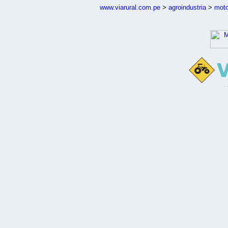
www.viarural.com.pe
>
agroindustria
>
moto