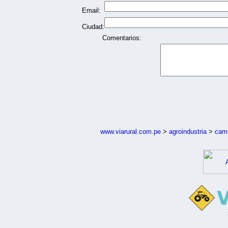
Email:
Ciudad:
Comentarios:
www.viarural.com.pe
>
agroindustria
>
cam