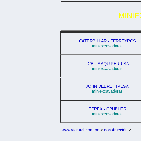
MINI
CATERPILLAR - FERREYROS
miniexcavadoras
JCB - MAQUIPERU SA
miniexcavadoras
JOHN DEERE - IPESA
miniexcavadoras
TEREX - CRUBHER
miniexcavadoras
www.viarural.com.pe
>
construcción
>