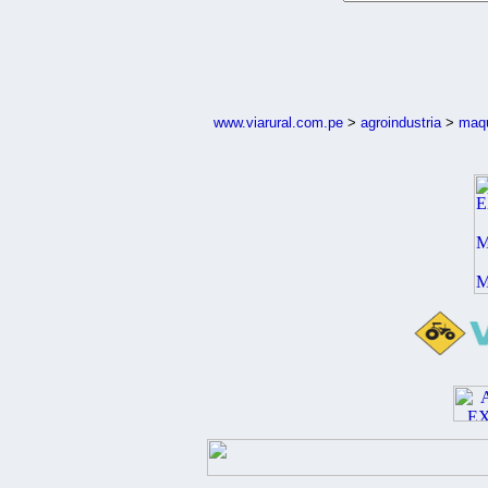
www.viarural.com.pe
>
agroindustria
>
maqu