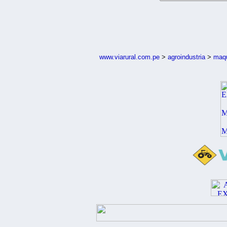
www.viarural.com.pe
>
agroindustria
>
maqu