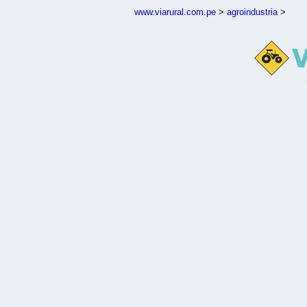
www.viarural.com.pe
>
agroindustria
>