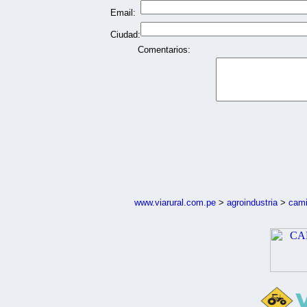
Email:
Ciudad:
Comentarios:
www.viarural.com.pe
>
agroindustria
>
cam