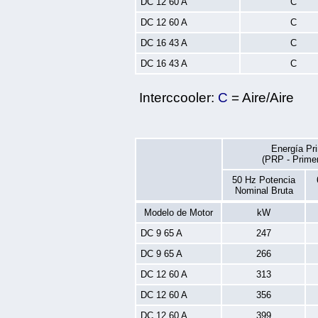
DC 12 60 A
C
DC 12 60 A
C
DC 16 43 A
C
DC 16 43 A
C
Interccooler:
C
= Aire/Aire
Energía Pri
(PRP - Prime
50 Hz Potencia
Nominal Bruta
Modelo de Motor
kW
DC 9 65 A
247
DC 9 65 A
266
DC 12 60 A
313
DC 12 60 A
356
DC 12 60 A
399