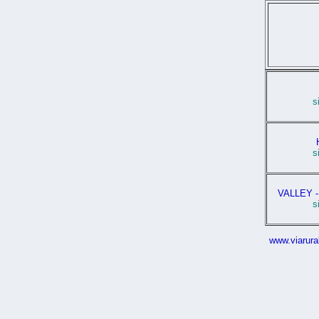
s
s
VALLEY 
s
www.viarura