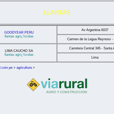
LLANTAS
Av Argentina 6037
GOODYEAR PERU
llantas agrï¿½colas
Carmen de la Legua Reynoso - 
Carretera Central 345 - Santa 
LIMA CAUCHO SA
llantas agrï¿½colas
Lima
l.com.pe
>
agricultura
>